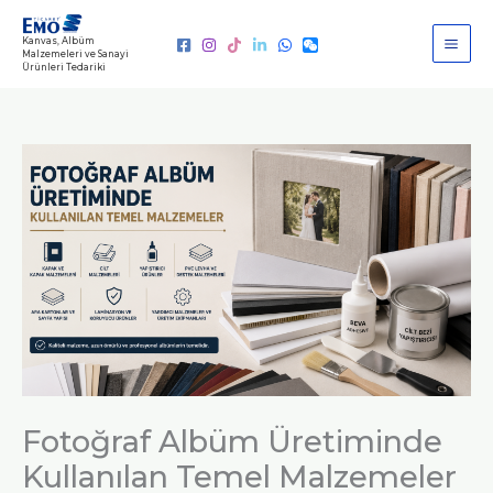
İçeriğe
atla
Kanvas, Albüm
Malzemeleri ve Sanayi
Ürünleri Tedariki
Fotoğraf Albüm Üretiminde
Kullanılan Temel Malzemeler